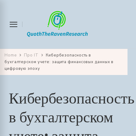
quoththeravenresearch.co
Home
Про IT
Кибербезопасность в
бухгалтерском учете: защита финансовых данных в
цифровую эпоху
Кибербезопасность
в бухгалтерском
учете: защита